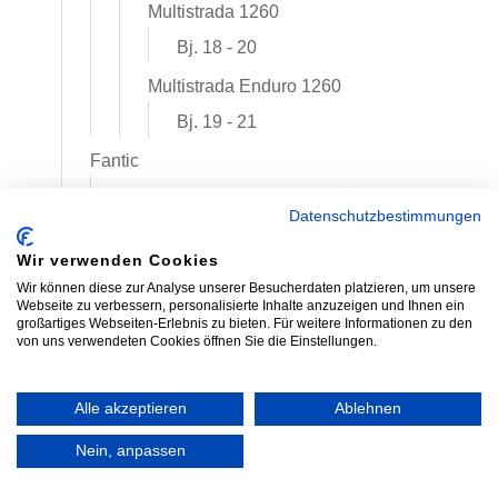
Multistrada 1260
Bj. 18 - 20
Multistrada Enduro 1260
Bj. 19 - 21
Fantic
125 ccm
Datenschutzbestimmungen
Caballero Scrambler 125
Wir verwenden Cookies
Bj. 2018-2023
Wir können diese zur Analyse unserer Besucherdaten platzieren, um unsere
250 ccm
Webseite zu verbessern, personalisierte Inhalte anzuzeigen und Ihnen ein
großartiges Webseiten-Erlebnis zu bieten. Für weitere Informationen zu den
Caballero Scrambler 250
von uns verwendeten Cookies öffnen Sie die Einstellungen.
Bj. 2018-2023
Alle akzeptieren
Ablehnen
500 ccm
Caballero Scrambler 500
Nein, anpassen
Bj. 2018-2023