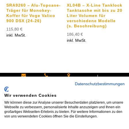
SRA9260 – Alu-Topcase-
XL04B – X-Line Tanklock
Träger für Monokey-
Tanktasche mit bis zu 20
Koffer für Voge Valico
Liter Volumen für
900 DSX (24-26)
verschiedene Modelle
(s. Beschreibung)
115,80
€
186,40
€
inkl. MwSt.
inkl. MwSt.
|
Schreiben
Oder
Hans-
Datenschutzbestimmungen
Sie uns:
rufen Sie
Pinsel-
Wir verwenden Cookies
info@bike
an:
Straße 9a
Wir können diese zur Analyse unserer Besucherdaten platzieren, um unsere
shop24.n
Tel.+49
85540
Webseite zu verbessern, personalisierte Inhalte anzuzeigen und Ihnen ein
großartiges Webseiten-Erlebnis zu bieten. Für weitere Informationen zu den
et
172 40 59
Haar bei
von uns verwendeten Cookies öffnen Sie die Einstellungen.
123
München