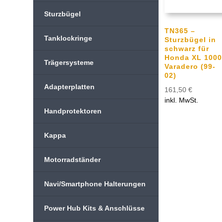
Sturzbügel
TN365 –
Tanklockringe
Sturzbügel in
schwarz für
Honda XL 100
Trägersysteme
Varadero (99-
02)
Adapterplatten
161,50
€
inkl. MwSt.
Handprotektoren
Kappa
Motorradständer
Navi/Smartphone Halterungen
Power Hub Kits & Anschlüsse