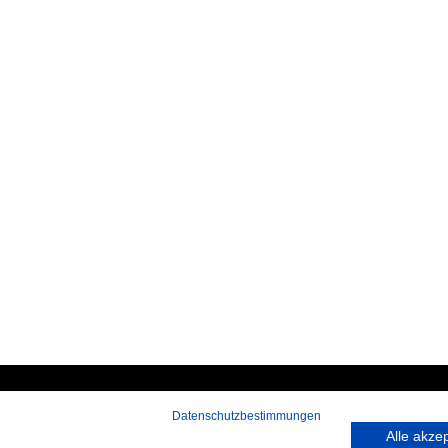
Datenschutzbestimmungen
 rufen Sie an:
Hans-Pinsel-Straße 9a
Alle akze