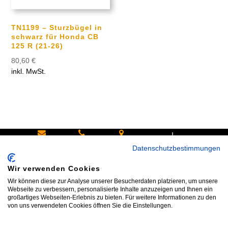
TN1199 – Sturzbügel in
schwarz für Honda CB
125 R (21-26)
80,60
€
inkl. MwSt.
|
Schreiben
Oder
Hans-
Datenschutzbestimmungen
Sie uns:
rufen Sie
Pinsel-
Wir verwenden Cookies
info@bike
an:
Straße 9a
Wir können diese zur Analyse unserer Besucherdaten platzieren, um unsere
shop24.n
Tel.+49
85540
Webseite zu verbessern, personalisierte Inhalte anzuzeigen und Ihnen ein
großartiges Webseiten-Erlebnis zu bieten. Für weitere Informationen zu den
et
172 40 59
Haar bei
von uns verwendeten Cookies öffnen Sie die Einstellungen.
123
München