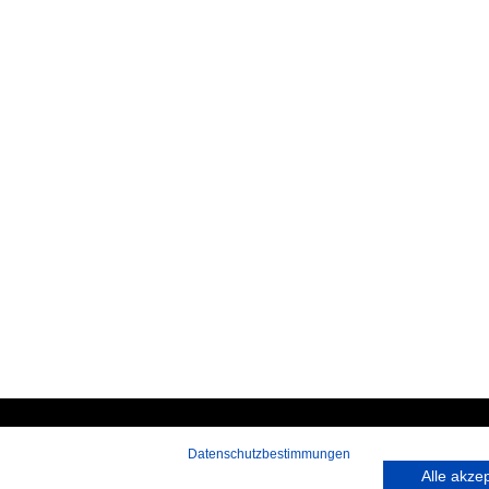
Datenschutzbestimmungen
 rufen Sie an:
Hans-Pinsel-Straße 9a
Alle akze