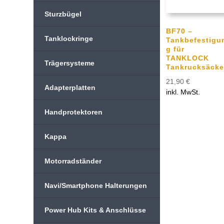
Sturzbügel
BF70 –
Tanklockringe
Tankbefestigu
g für
TANKLOCK
Trägersysteme
Tankrucksäcke
21,90
€
Adapterplatten
inkl. MwSt.
Handprotektoren
Kappa
Motorradständer
Navi/Smartphone Halterungen
Power Hub Kits & Anschlüsse