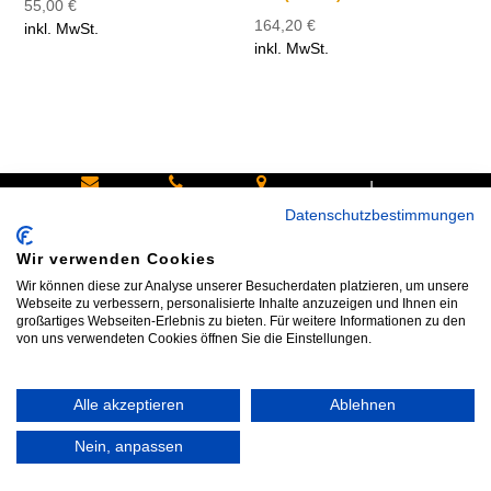
55,00
€
164,20
€
inkl. MwSt.
inkl. MwSt.
|
Schreiben
Oder
Hans-
Datenschutzbestimmungen
Sie uns:
rufen Sie
Pinsel-
Wir verwenden Cookies
info@bike
an:
Straße 9a
Wir können diese zur Analyse unserer Besucherdaten platzieren, um unsere
shop24.n
Tel.+49
85540
Webseite zu verbessern, personalisierte Inhalte anzuzeigen und Ihnen ein
großartiges Webseiten-Erlebnis zu bieten. Für weitere Informationen zu den
et
172 40 59
Haar bei
von uns verwendeten Cookies öffnen Sie die Einstellungen.
123
München
Alle akzeptieren
Ablehnen
Impressum
|
AGB
|
Datenschutz
|
Widerrufsrecht
|
Vertrag widerrufen
|
Kontakt
Nein, anpassen