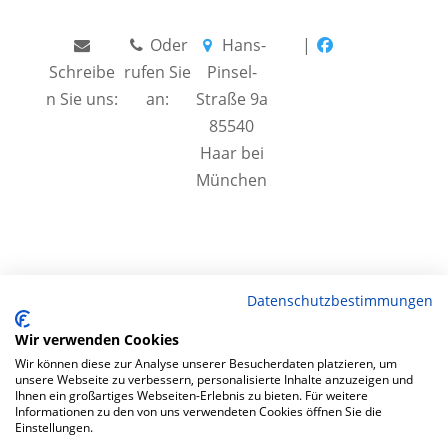
Oder
Hans-
|
Schreibe
rufen Sie
Pinsel-
n Sie uns:
an:
Straße 9a
info@bike
Tel.+49
85540
shop24.n
172 40 59
Haar bei
et
123
München
Datenschutzbestimmungen
Wir verwenden Cookies
Wir können diese zur Analyse unserer Besucherdaten platzieren, um
Impressum
|
AGB
|
Datenschutz
|
unsere Webseite zu verbessern, personalisierte Inhalte anzuzeigen und
Widerrufsrecht
|
Vertrag widerrufen
|
Ihnen ein großartiges Webseiten-Erlebnis zu bieten. Für weitere
Informationen zu den von uns verwendeten Cookies öffnen Sie die
Kontakt
Einstellungen.