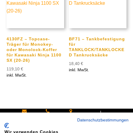
4130FZ – Topcase-
BF71 – Tankbefestigung
Träger für Monokey-
für
oder Monolock-Koffer
TANKLOCK/TANKLOCKE
für Kawasaki Ninja 1100
D Tankrucksäcke
SX (20-26)
18,40
€
119,10
€
inkl. MwSt.
inkl. MwSt.
|
Schreiben
Oder
Hans-
Datenschutzbestimmungen
Sie uns:
rufen Sie
Pinsel-
Wir verwenden Cookies