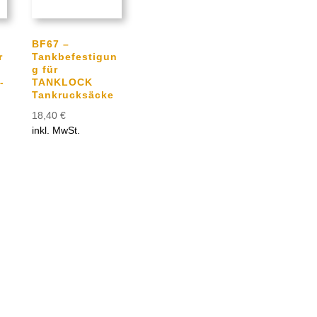
BF67 –
r
Tankbefestigun
g für
-
TANKLOCK
Tankrucksäcke
18,40
€
0
inkl. MwSt.