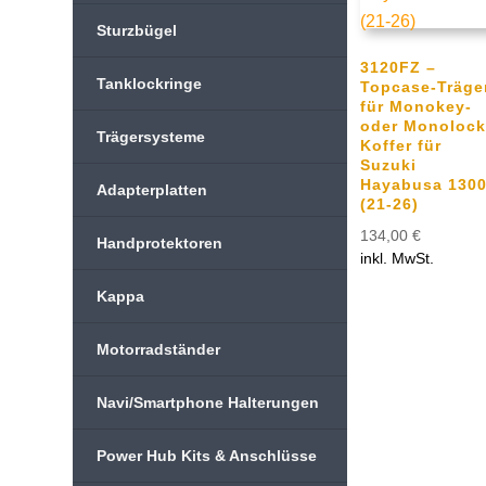
Sturzbügel
3120FZ –
Tanklockringe
Topcase-Träge
für Monokey-
oder Monolock
Trägersysteme
Koffer für
Suzuki
Hayabusa 130
Adapterplatten
(21-26)
134,00
€
Handprotektoren
inkl. MwSt.
Kappa
Motorradständer
Navi/Smartphone Halterungen
Power Hub Kits & Anschlüsse