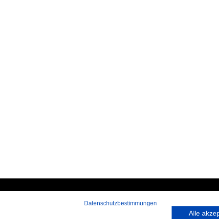
Datenschutzbestimmungen
 rufen Sie an:
Hans-Pinsel-Straße 9a
Alle akze