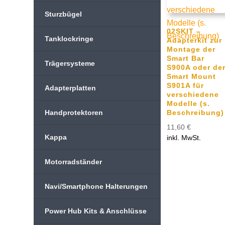
Sturzbügel
02SKIT –
Tanklockringe
Adapterkit zur
Montage der
Smart Bar
Trägersysteme
S900A oder de
Smart Mount
S901A für
Adapterplatten
verschiedene
Modelle (s.
Handprotektoren
Beschreibung)
11,60
€
Kappa
inkl. MwSt.
Motorradständer
Navi/Smartphone Halterungen
Power Hub Kits & Anschlüsse