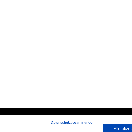
Datenschutzbestimmungen
 rufen Sie an:
Hans-Pinsel-Straße 9a
Alle akze