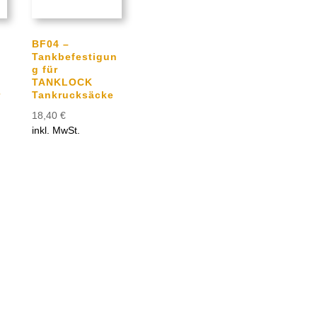
BF04 –
Tankbefestigun
g für
TANKLOCK
r
Tankrucksäcke
18,40
€
inkl. MwSt.