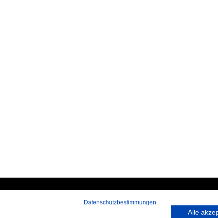
Datenschutzbestimmungen
 rufen Sie an:
Hans-Pinsel-Straße 9a
Alle akze