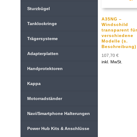
Sturzbügel
A35NG –
Tanklockringe
Windschild
transparent fü
verschiedene
Trägersysteme
Modelle (s.
Beschreibung)
Adapterplatten
107,70
€
inkl. MwSt.
Handprotektoren
Kappa
Motorradständer
Navi/Smartphone Halterungen
Power Hub Kits & Anschlüsse