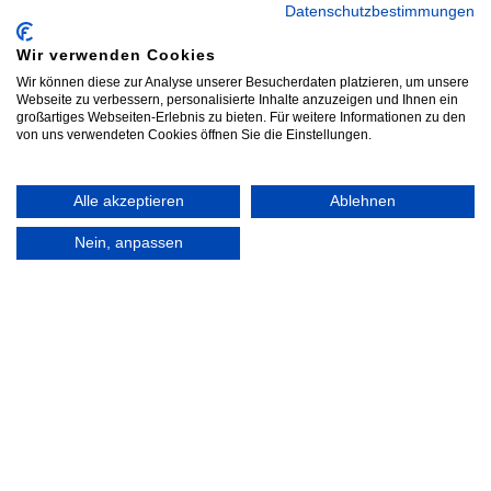
Datenschutzbestimmungen
Produktpalette von GIVI anbieten. Monokey
und Monolock Hauptkoffer mit allen
Wir verwenden Cookies
Seitenkoffern und den dazugehörigen
Wir können diese zur Analyse unserer Besucherdaten platzieren, um unsere
Webseite zu verbessern, personalisierte Inhalte anzuzeigen und Ihnen ein
Trägersystemen und Adapterplatten.
großartiges Webseiten-Erlebnis zu bieten. Für weitere Informationen zu den
Weichtaschen aller Art und
von uns verwendeten Cookies öffnen Sie die Einstellungen.
Verwendungszwecken, wie Tankrucksäcke,
Wir verschicken alle Artikel
Hecktaschen, Satteltaschen und natürlich
versandkostenfrei innerhalb Deutschland –
Alle akzeptieren
Ablehnen
Innentaschen. Windschilder und Airflow-
außerhalb Deutschlands für 9,90 €
Nein, anpassen
Scheiben erhalten Sie bei uns ebenso, wie
Sturzbügel und Komponenten für einen
guten Motorschutz. Im Zubehör gibt es
nützliche Accessoires zur Navigation, Schutz
für Ihre Bike und Annehmlichkeiten und
Sicherheit für den Beifahrer.
Leider können wir nicht das ganze
umfangreiche Sortiment von GIVI hier