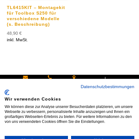
TL6415KIT – Montagekit
für Toolbox S250 für
verschiedene Modelle
(s. Beschreibung)
48,90
€
inkl. MwSt.
|
Schreiben
Oder
Hans-
Datenschutzbestimmungen
Sie uns:
rufen Sie
Pinsel-
Wir verwenden Cookies
info@bike
an:
Straße 9a
Wir können diese zur Analyse unserer Besucherdaten platzieren, um unsere
shop24.n
Tel.+49
85540
Webseite zu verbessern, personalisierte Inhalte anzuzeigen und Ihnen ein
großartiges Webseiten-Erlebnis zu bieten. Für weitere Informationen zu den
et
172 40 59
Haar bei
von uns verwendeten Cookies öffnen Sie die Einstellungen.
123
München