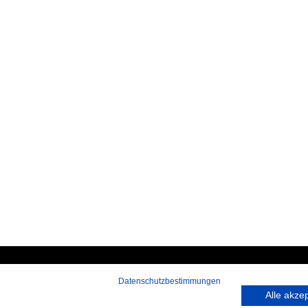
Datenschutzbestimmungen
 rufen Sie an:
Hans-Pinsel-Straße 9a
Alle akze
9 172 40 59 123
85540 Haar bei München