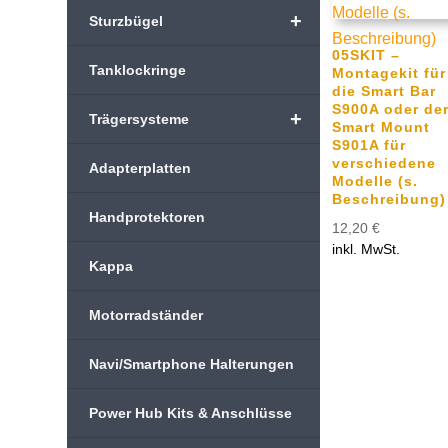
+
Sturzbügel
05SKIT –
Tanklockringe
Montagekit für
die Smart Bar
S900A oder de
+
Trägersysteme
Smart Mount
S901A für
verschiedene
Adapterplatten
Modelle (s.
Beschreibung)
Handprotektoren
12,20
€
inkl. MwSt.
Kappa
Motorradständer
Navi/Smartphone Halterungen
Power Hub Kits & Anschlüsse