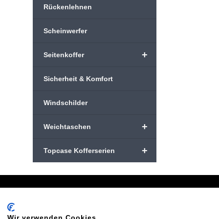
Rückenlehnen
Scheinwerfer
+
Seitenkoffer
Sicherheit & Komfort
Windschilder
+
Weichtaschen
+
Topcase Kofferserien
Schreiben Sie uns:
Oder
info@bikeshop24.net
Tel.+4
Wir verwenden Cookies