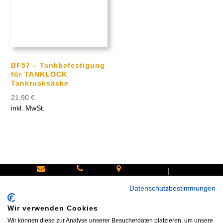
BF57 – Tankbefestigung
für TANKLOCK
Tankrucksäcke
21,90
€
inkl. MwSt.
|
Schreiben
Oder
Hans-
Datenschutzbestimmungen
Sie uns:
rufen Sie
Pinsel-
info@bike
an:
Straße 9a
Wir verwenden Cookies
shop24.n
Tel.+49
85540
Wir können diese zur Analyse unserer Besucherdaten platzieren, um unsere