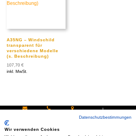
A35NG – Windschild
transparent für
verschiedene Modelle
(s. Beschreibung)
107,70
€
inkl. MwSt.
|
Schreiben
Oder
Hans-
Datenschutzbestimmungen
Sie uns:
rufen Sie
Pinsel-
Wir verwenden Cookies
info@bike
an:
Straße 9a