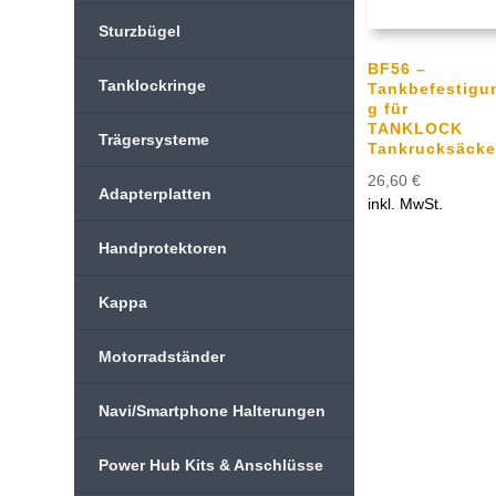
Sturzbügel
BF56 –
Tanklockringe
Tankbefestigu
g für
TANKLOCK
Trägersysteme
Tankrucksäcke
26,60
€
Adapterplatten
inkl. MwSt.
Handprotektoren
Kappa
Motorradständer
Navi/Smartphone Halterungen
Power Hub Kits & Anschlüsse