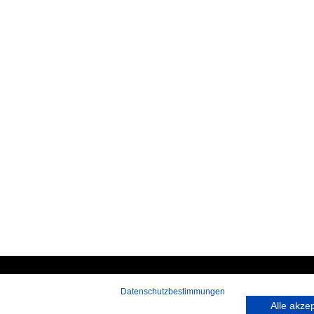
Datenschutzbestimmungen
 rufen Sie an:
Hans-Pinsel-Straße 9a
Alle akze