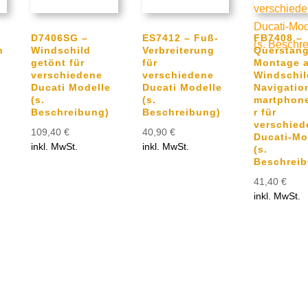
D7406SG –
ES7412 – Fuß-
FB7408 –
n
Windschild
Verbreiterung
Querstang
getönt für
für
Montage 
verschiedene
verschiedene
Windschil
Ducati Modelle
Ducati Modelle
Navigatio
(s.
(s.
martphone
Beschreibung)
Beschreibung)
r für
verschied
109,40
€
40,90
€
Ducati-Mo
inkl. MwSt.
inkl. MwSt.
(s.
Beschreib
41,40
€
inkl. MwSt.