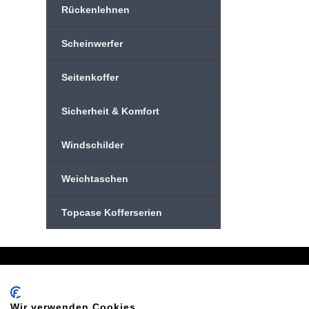
Rückenlehnen
Scheinwerfer
Seitenkoffer
Sicherheit & Komfort
Windschilder
Weichtaschen
Topcase Kofferserien
Schreiben Sie uns:
Oder
info@bikeshop24.net
Tel.+4
Wir verwenden Cookies