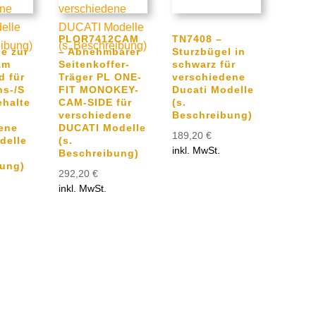
PLOR7412CAM
TN7408 –
e zur
– Abnehmbarer
Sturzbügel in
am
Seitenkoffer-
schwarz für
d für
Träger PL ONE-
verschiedene
ns-/S
FIT MONOKEY-
Ducati Modelle
halte
CAM-SIDE für
(s.
verschiedene
Beschreibung)
ene
DUCATI Modelle
189,20
€
delle
(s.
inkl. MwSt.
Beschreibung)
ung)
292,20
€
inkl. MwSt.