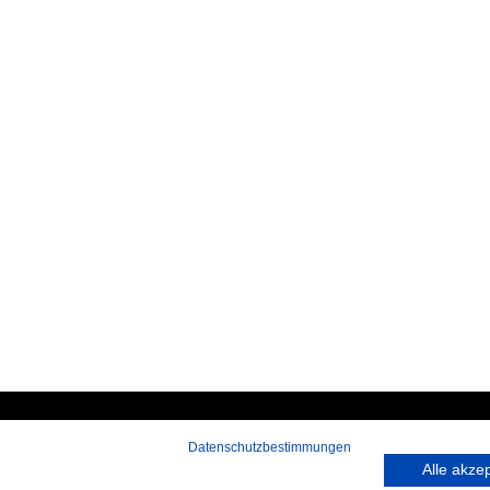
Datenschutzbestimmungen
 rufen Sie an:
Hans-Pinsel-Straße 9a
Alle akze
9 172 40 59 123
85540 Haar bei München