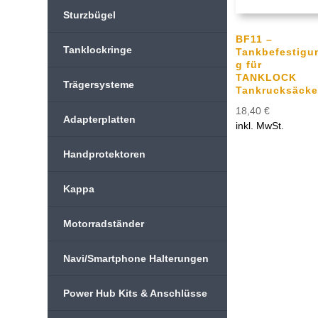
Sturzbügel
BF11 –
Tanklockringe
Tankbefestigu
g für
TANKLOCK
Trägersysteme
Tankrucksäcke
18,40
€
Adapterplatten
inkl. MwSt.
Handprotektoren
Kappa
Motorradständer
Navi/Smartphone Halterungen
Power Hub Kits & Anschlüsse