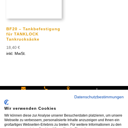
BF20 – Tankbefestigung
für TANKLOCK
Tankrucksäcke
18,40
€
inkl. MwSt.
|
Schreiben
Oder
Hans-
Datenschutzbestimmungen
Sie uns:
rufen Sie
Pinsel-
Wir verwenden Cookies
info@bike
an:
Straße 9a
Wir können diese zur Analyse unserer Besucherdaten platzieren, um unsere
shop24.n
Tel.+49
85540
Webseite zu verbessern, personalisierte Inhalte anzuzeigen und Ihnen ein
großartiges Webseiten-Erlebnis zu bieten. Für weitere Informationen zu den
et
172 40 59
Haar bei