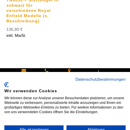
schwarz für
verschiedene Royal
Enfield Modelle (s.
Beschreibung)
136,80
€
inkl. MwSt.
|
Schreiben
Oder
Hans-
Datenschutzbestimmungen
Sie uns:
rufen Sie
Pinsel-
Wir verwenden Cookies
info@bike
an:
Straße 9a
Wir können diese zur Analyse unserer Besucherdaten platzieren, um unsere
shop24.n
Tel.+49
85540
Webseite zu verbessern, personalisierte Inhalte anzuzeigen und Ihnen ein
großartiges Webseiten-Erlebnis zu bieten. Für weitere Informationen zu den
et
172 40 59
Haar bei
von uns verwendeten Cookies öffnen Sie die Einstellungen.
123
München
Alle akzeptieren
Ablehnen