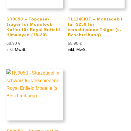
SR9050 – Topcase-
TL1146KIT – Montagekit
Träger für Monolock-
für S250 für
Koffer für Royal Enfield
verschiedene Träger (s.
Himalayan (18-20)
Beschreibung)
68,90
€
55,90
€
inkl. MwSt.
inkl. MwSt.
TN9050 – Sturzbügel in