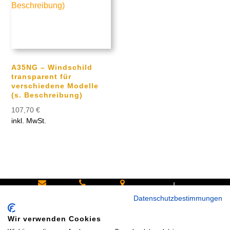
A35NG – Windschild
transparent für
verschiedene Modelle
(s. Beschreibung)
107,70
€
inkl. MwSt.
|
Schreiben
Oder
Hans-
Datenschutzbestimmungen
Sie uns:
rufen Sie
Pinsel-
Wir verwenden Cookies
info@bike
an:
Straße 9a