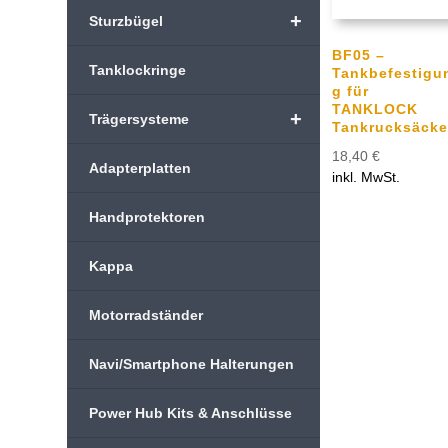
+
Sturzbügel
BF05 –
Tanklockringe
Tankbefestigu
g für
TANKLOCK
+
Trägersysteme
Tankrucksäcke
18,40
€
Adapterplatten
inkl. MwSt.
Handprotektoren
Kappa
Motorradständer
Navi/Smartphone Halterungen
Power Hub Kits & Anschlüsse