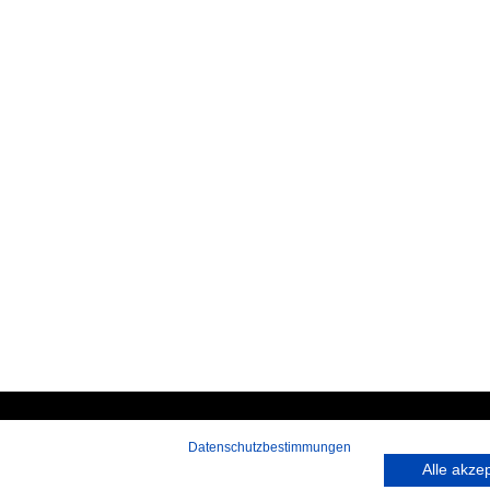
Datenschutzbestimmungen
 rufen Sie an:
Hans-Pinsel-Straße 9a
Alle akze
9 172 40 59 123
85540 Haar bei München