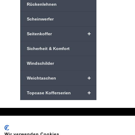
Rückenlehnen
Scheinwerfer
+
Seitenkoffer
Sicherheit & Komfort
Windschilder
+
Weichtaschen
+
Topcase Kofferserien
Schreiben Sie uns:
Oder
info@bikeshop24.net
Tel.+4
Wir verwenden Cookies