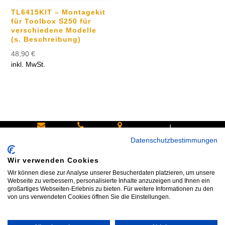
TL6415KIT – Montagekit
für Toolbox S250 für
verschiedene Modelle
(s. Beschreibung)
48,90
€
inkl. MwSt.
|
Schreiben
Oder
Hans-
Datenschutzbestimmungen
Sie uns:
rufen Sie
Pinsel-
Wir verwenden Cookies
info@bike
an:
Straße 9a
Wir können diese zur Analyse unserer Besucherdaten platzieren, um unsere
shop24.n
Tel.+49
85540
Webseite zu verbessern, personalisierte Inhalte anzuzeigen und Ihnen ein
großartiges Webseiten-Erlebnis zu bieten. Für weitere Informationen zu den
et
172 40 59
Haar bei
von uns verwendeten Cookies öffnen Sie die Einstellungen.
123
München