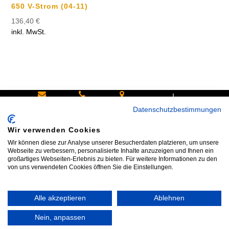
650 V-Strom (04-11)
136,40
€
inkl. MwSt.
|
Schreiben
Oder
Hans-
Datenschutzbestimmungen
Sie uns:
rufen Sie
Pinsel-
Wir verwenden Cookies
info@bike
an:
Straße 9a
Wir können diese zur Analyse unserer Besucherdaten platzieren, um unsere
shop24.n
Tel.+49
85540
Webseite zu verbessern, personalisierte Inhalte anzuzeigen und Ihnen ein
großartiges Webseiten-Erlebnis zu bieten. Für weitere Informationen zu den
et
172 40 59
Haar bei
von uns verwendeten Cookies öffnen Sie die Einstellungen.
123
München
Alle akzeptieren
Ablehnen
Impressum
|
AGB
|
Datenschutz
|
Widerrufsrecht
|
Vertrag widerrufen
|
Kontakt
Nein, anpassen