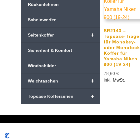
Rückenlehnen
Scheinwerfer
SR2143 –
+
Seitenkoffer
Topcase-Träge
für Monokey-
oder Monolock
Sicherheit & Komfort
Koffer für
Yamaha Niken
900 (19-24)
Windschilder
78,60
€
+
inkl. MwSt.
Weichtaschen
+
Topcase Kofferserien
Schreiben Sie uns:
Oder