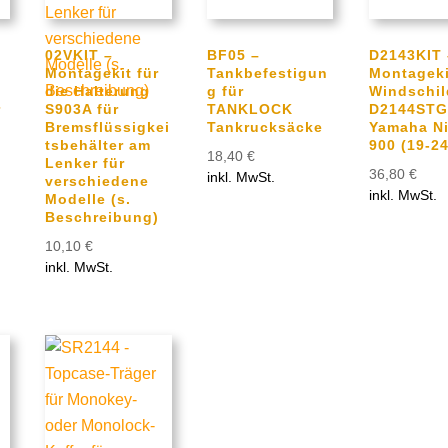
02VKIT –
BF05 –
D2143KIT 
Montagekit für
Tankbefestigun
Montageki
die Halterung
g für
Windschil
r
S903A für
TANKLOCK
D2144STG
Bremsflüssigkei
Tankrucksäcke
Yamaha N
tsbehälter am
900 (19-24
18,40
€
Lenker für
36,80
€
inkl. MwSt.
verschiedene
inkl. MwSt.
Modelle (s.
Beschreibung)
10,10
€
inkl. MwSt.