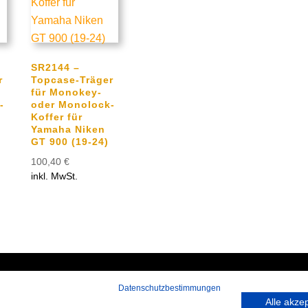
SR2144 –
r
Topcase-Träger
für Monokey-
-
oder Monolock-
Koffer für
Yamaha Niken
GT 900 (19-24)
100,40
€
inkl. MwSt.
Datenschutzbestimmungen
 rufen Sie an:
Hans-Pinsel-Straße 9a
Alle akze