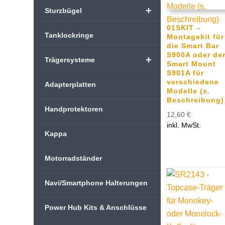
+
Sturzbügel
01SKIT –
Tanklockringe
Montagekit für
die Smart Bar
S900A oder de
+
Trägersysteme
Smart Mount
S901A für
verschiedene
Adapterplatten
Modelle (s.
Beschreibung)
Handprotektoren
12,60
€
inkl. MwSt.
Kappa
Motorradständer
Navi/Smartphone Halterungen
Power Hub Kits & Anschlüsse