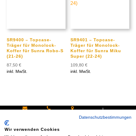
SR9400 – Topcase-
SR9401 – Topcase-
Träger für Monolock-
Träger für Monolock-
Koffer für Sunra Robo-S
Koffer für Sunra Miku
(21-26)
Super (22-24)
87,50
€
109,80
€
inkl. MwSt.
inkl. MwSt.
|
Schreiben
Oder
Hans-
Datenschutzbestimmungen
Sie uns:
rufen Sie
Pinsel-
Wir verwenden Cookies
info@bike
an:
Straße 9a