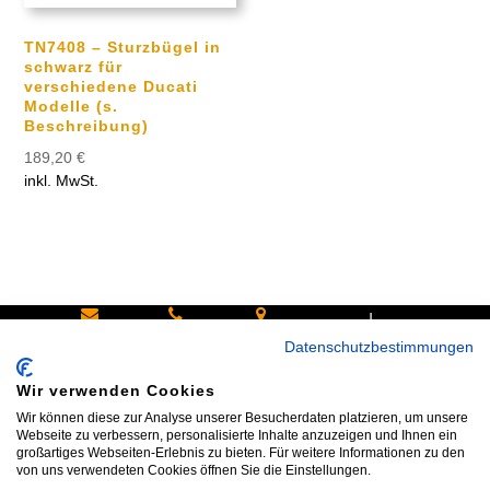
TN7408 – Sturzbügel in
schwarz für
verschiedene Ducati
Modelle (s.
Beschreibung)
189,20
€
inkl. MwSt.
|
Schreiben
Oder
Hans-
Datenschutzbestimmungen
Sie uns:
rufen Sie
Pinsel-
Wir verwenden Cookies
info@bike
an:
Straße 9a
Wir können diese zur Analyse unserer Besucherdaten platzieren, um unsere
shop24.n
Tel.+49
85540
Webseite zu verbessern, personalisierte Inhalte anzuzeigen und Ihnen ein
großartiges Webseiten-Erlebnis zu bieten. Für weitere Informationen zu den
et
172 40 59
Haar bei
von uns verwendeten Cookies öffnen Sie die Einstellungen.
123
München