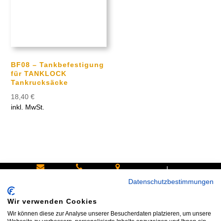
BF08 – Tankbefestigung
für TANKLOCK
Tankrucksäcke
18,40
€
inkl. MwSt.
|
Schreiben
Oder
Hans-
Datenschutzbestimmungen
Sie uns:
rufen Sie
Pinsel-
Wir verwenden Cookies
info@bike
an:
Straße 9a
Wir können diese zur Analyse unserer Besucherdaten platzieren, um unsere
shop24.n
Tel.+49
85540