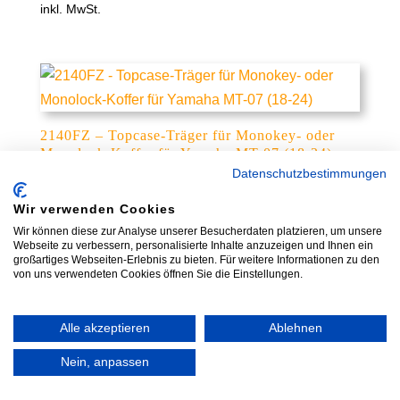
inkl. MwSt.
2140FZ – Topcase-Träger für Monokey- oder
Monolock-Koffer für Yamaha MT-07 (18-24)
Datenschutzbestimmungen
115,40
€
inkl. MwSt.
Wir verwenden Cookies
Wir können diese zur Analyse unserer Besucherdaten platzieren, um unsere
Webseite zu verbessern, personalisierte Inhalte anzuzeigen und Ihnen ein
großartiges Webseiten-Erlebnis zu bieten. Für weitere Informationen zu den
von uns verwendeten Cookies öffnen Sie die Einstellungen.
2140KIT – Montagekit für TE2140 für Yamaha
Alle akzeptieren
Ablehnen
MT-07 (18-24)
Nein, anpassen
50,60
€
inkl. MwSt.