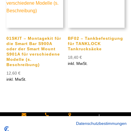
01SKIT – Montagekit für
BF02 – Tankbefestigung
die Smart Bar S900A
für TANKLOCK
oder der Smart Mount
Tankrucksäcke
S901A für verschiedene
18,40
€
Modelle (s.
inkl. MwSt.
Beschreibung)
12,60
€
inkl. MwSt.
|
Schreiben
Oder
Hans-
Datenschutzbestimmungen
Sie uns:
rufen Sie
Pinsel-