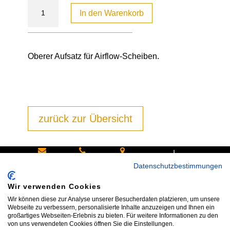
In den Warenkorb
Oberer Aufsatz für Airflow-Scheiben.
zurück zur Übersicht
|
Schreiben
Oder
Hans-
Datenschutzbestimmungen
Sie uns:
rufen Sie
Pinsel-
Wir verwenden Cookies
info@bike
an:
Straße 9a
Wir können diese zur Analyse unserer Besucherdaten platzieren, um unsere
shop24.n
Tel.+49
85540
Webseite zu verbessern, personalisierte Inhalte anzuzeigen und Ihnen ein
großartiges Webseiten-Erlebnis zu bieten. Für weitere Informationen zu den
et
172 40 59
Haar bei
von uns verwendeten Cookies öffnen Sie die Einstellungen.