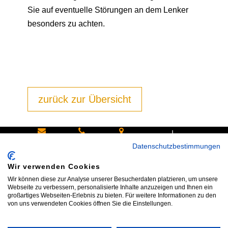
Sie auf eventuelle Störungen an dem Lenker
besonders zu achten.
zurück zur Übersicht
|
Schreiben
Oder
Hans-
Datenschutzbestimmungen
Sie uns:
rufen Sie
Pinsel-
Wir verwenden Cookies
info@bike
an:
Straße 9a
Wir können diese zur Analyse unserer Besucherdaten platzieren, um unsere
shop24.n
Tel.+49
85540
Webseite zu verbessern, personalisierte Inhalte anzuzeigen und Ihnen ein
großartiges Webseiten-Erlebnis zu bieten. Für weitere Informationen zu den
et
172 40 59
Haar bei
von uns verwendeten Cookies öffnen Sie die Einstellungen.
123
München