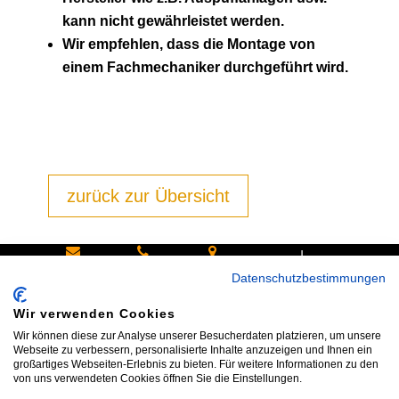
kann nicht gewährleistet werden.
Wir empfehlen, dass die Montage von
einem Fachmechaniker durchgeführt wird.
zurück zur Übersicht
|
Schreiben
Oder
Hans-
Datenschutzbestimmungen
Sie uns:
rufen Sie
Pinsel-
Wir verwenden Cookies
info@bike
an:
Straße 9a
Wir können diese zur Analyse unserer Besucherdaten platzieren, um unsere
shop24.n
Tel.+49
85540
Webseite zu verbessern, personalisierte Inhalte anzuzeigen und Ihnen ein
großartiges Webseiten-Erlebnis zu bieten. Für weitere Informationen zu den
et
172 40 59
Haar bei
von uns verwendeten Cookies öffnen Sie die Einstellungen.
123
München