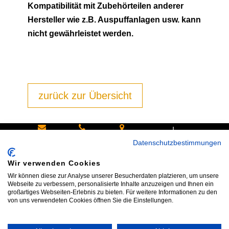
Kompatibilität mit Zubehörteilen anderer
Hersteller wie z.B. Auspuffanlagen usw. kann
nicht gewährleistet werden.
zurück zur Übersicht
|
Schreiben
Oder
Hans-
Datenschutzbestimmungen
Sie uns:
rufen Sie
Pinsel-
Wir verwenden Cookies
info@bike
an:
Straße 9a
Wir können diese zur Analyse unserer Besucherdaten platzieren, um unsere
shop24.n
Tel.+49
85540
Webseite zu verbessern, personalisierte Inhalte anzuzeigen und Ihnen ein
großartiges Webseiten-Erlebnis zu bieten. Für weitere Informationen zu den
et
172 40 59
Haar bei
von uns verwendeten Cookies öffnen Sie die Einstellungen.
123
München