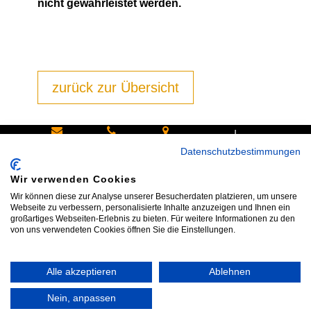
nicht gewährleistet werden.
zurück zur Übersicht
|
Schreiben
Oder
Hans-
Datenschutzbestimmungen
Sie uns:
rufen Sie
Pinsel-
Wir verwenden Cookies
info@bike
an:
Straße 9a
Wir können diese zur Analyse unserer Besucherdaten platzieren, um unsere
shop24.n
Tel.+49
85540
Webseite zu verbessern, personalisierte Inhalte anzuzeigen und Ihnen ein
großartiges Webseiten-Erlebnis zu bieten. Für weitere Informationen zu den
et
172 40 59
Haar bei
von uns verwendeten Cookies öffnen Sie die Einstellungen.
123
München
Alle akzeptieren
Ablehnen
Impressum
|
AGB
|
Datenschutz
|
Widerrufsrecht
|
Vertrag widerrufen
|
Kontakt
Nein, anpassen