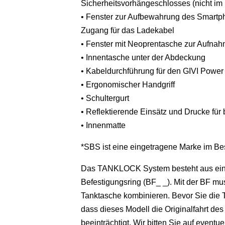
Sicherheitsvorhängeschlosses (nicht im 
• Fenster zur Aufbewahrung des Smartph
Zugang für das Ladekabel
• Fenster mit Neoprentasche zur Aufna
• Innentasche unter der Abdeckung
• Kabeldurchführung für den GIVI Powe
• Ergonomischer Handgriff
• Schultergurt
• Reflektierende Einsätz und Drucke für 
• Innenmatte
*SBS ist eine eingetragene Marke im Be
Das TANKLOCK System besteht aus eine
Befestigungsring (BF_ _). Mit der BF
Tanktasche kombinieren. Bevor Sie die T
dass dieses Modell die Originalfahrt de
beeinträchtigt. Wir bitten Sie auf event