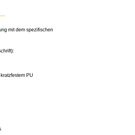
ng mit dem spezifischen
hrift):
 kratzfestem PU
o
s