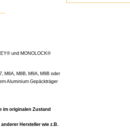
ONOKEY® und MONOLOCK®
M7, M8A, M8B, M9A, M9B oder
dem Aluminium Gepäckträger
e im originalen Zustand
 anderer Hersteller wie z.B.