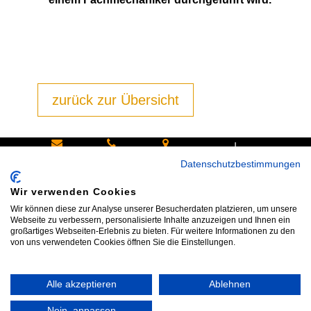
zurück zur Übersicht
|
Schreiben
Oder
Hans-
Datenschutzbestimmungen
Sie uns:
rufen Sie
Pinsel-
Wir verwenden Cookies
info@bike
an:
Straße 9a
Wir können diese zur Analyse unserer Besucherdaten platzieren, um unsere
shop24.n
Tel.+49
85540
Webseite zu verbessern, personalisierte Inhalte anzuzeigen und Ihnen ein
großartiges Webseiten-Erlebnis zu bieten. Für weitere Informationen zu den
et
172 40 59
Haar bei
von uns verwendeten Cookies öffnen Sie die Einstellungen.
123
München
Alle akzeptieren
Ablehnen
Impressum
|
AGB
|
Datenschutz
|
Widerrufsrecht
|
Vertrag widerrufen
|
Kontakt
Nein, anpassen