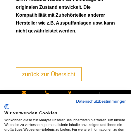
originalen Zustand entwickelt. Die
Kompatibilität mit Zubehörteilen anderer
Hersteller wie z.B. Auspuffanlagen usw. kann
nicht gewährleistet werden.
zurück zur Übersicht
|
Schreiben
Oder
Hans-
Datenschutzbestimmungen
Sie uns:
rufen Sie
Pinsel-
Wir verwenden Cookies
info@bike
an:
Straße 9a
Wir können diese zur Analyse unserer Besucherdaten platzieren, um unsere
shop24.n
Tel.+49
85540
Webseite zu verbessern, personalisierte Inhalte anzuzeigen und Ihnen ein
großartiges Webseiten-Erlebnis zu bieten. Für weitere Informationen zu den
et
172 40 59
Haar bei