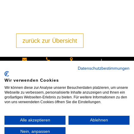
zurück zur Übersicht
|
Schreiben
Oder
Hans-
Datenschutzbestimmungen
Sie uns:
rufen Sie
Pinsel-
Wir verwenden Cookies
info@bike
an:
Straße 9a
Wir können diese zur Analyse unserer Besucherdaten platzieren, um unsere
shop24.n
Tel.+49
85540
Webseite zu verbessern, personalisierte Inhalte anzuzeigen und Ihnen ein
großartiges Webseiten-Erlebnis zu bieten. Für weitere Informationen zu den
et
172 40 59
Haar bei
von uns verwendeten Cookies öffnen Sie die Einstellungen.
123
München
Alle akzeptieren
Ablehnen
Impressum
|
AGB
|
Datenschutz
|
Widerrufsrecht
|
Vertrag widerrufen
|
Kontakt
Nein, anpassen