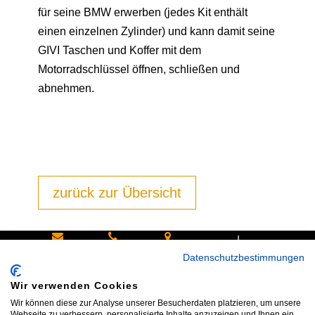
für seine BMW erwerben (jedes Kit enthält
einen einzelnen Zylinder) und kann damit seine
GIVI Taschen und Koffer mit dem
Motorradschlüssel öffnen, schließen und
abnehmen.
zurück zur Übersicht
|
Schreiben
Oder
Hans-
Datenschutzbestimmungen
Sie uns:
rufen Sie
Pinsel-
Wir verwenden Cookies
info@bike
an:
Straße 9a
Wir können diese zur Analyse unserer Besucherdaten platzieren, um unsere
shop24.n
Tel.+49
85540
Webseite zu verbessern, personalisierte Inhalte anzuzeigen und Ihnen ein