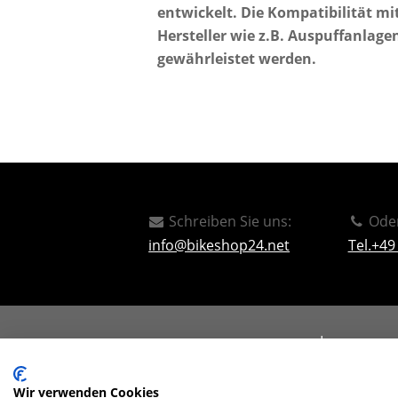
entwickelt. Die Kompatibilität mi
Hersteller wie z.B. Auspuffanlage
gewährleistet werden.
Schreiben Sie uns:
Oder
info@bikeshop24.net
Tel.+49
Impressum
Instagram
Wir verwenden Cookies