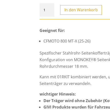
PLO9227MK
In den Warenkorb
-
Seitenkoffer-
Träger
Geeignet für:
PL
ONE-
CFMOTO 800 MT-X (25-26)
FIT
MONOKEY
Spezifischer Stahlrohr-Seitenkofferträ
für
Konfiguration von MONOKEY® Seitenk
CFMOTO
Rohrdurchmesser 18 mm.
800
Kann mit 01RKIT kombiniert werden, u
MT-
Seitenträger zu verwandeln.
X
(25-
wichtiger Hinweis:
26)
Der Träger wird ohne Zubehör (Koff
Menge
GIVI Produkte wurden für Fahrzeu