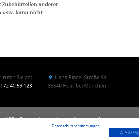
t Zubehörteilen anderer
n usw. kann nicht
 rufen Sie an:
Hans-Pinsel-Straße 9a
 172 40 59 123
85540 Haar bei München
|
AGB
|
Datenschutz
|
Widerrufsrecht
|
Vertrag widerrufe
Datenschutzbestimmungen
Alle akze