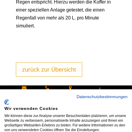
Regen entspricht. Hierzu werden die Koffer in
einer speziellen Anlage getestet, die einen
Regenfall von mehr als 20 L. pro Minute
simuliert.
zurück zur Übersicht
|
Schreiben
Oder
Hans-
Datenschutzbestimmungen
Sie uns:
rufen Sie
Pinsel-
Wir verwenden Cookies
info@bike
an:
Straße 9a
Wir können diese zur Analyse unserer Besucherdaten platzieren, um unsere
shop24.n
Tel.+49
85540
Webseite zu verbessern, personalisierte Inhalte anzuzeigen und Ihnen ein
großartiges Webseiten-Erlebnis zu bieten. Für weitere Informationen zu den
et
172 40 59
Haar bei
von uns verwendeten Cookies öffnen Sie die Einstellungen.