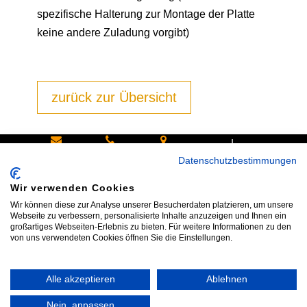
spezifische Halterung zur Montage der Platte
keine andere Zuladung vorgibt)
zurück zur Übersicht
|
Schreiben
Oder
Hans-
Datenschutzbestimmungen
Sie uns:
rufen Sie
Pinsel-
Wir verwenden Cookies
info@bike
an:
Straße 9a
Wir können diese zur Analyse unserer Besucherdaten platzieren, um unsere
shop24.n
Tel.+49
85540
Webseite zu verbessern, personalisierte Inhalte anzuzeigen und Ihnen ein
großartiges Webseiten-Erlebnis zu bieten. Für weitere Informationen zu den
et
172 40 59
Haar bei
von uns verwendeten Cookies öffnen Sie die Einstellungen.
123
München
Alle akzeptieren
Ablehnen
Impressum
|
AGB
|
Datenschutz
|
Widerrufsrecht
|
Vertrag widerrufen
|
Kontakt
Nein, anpassen