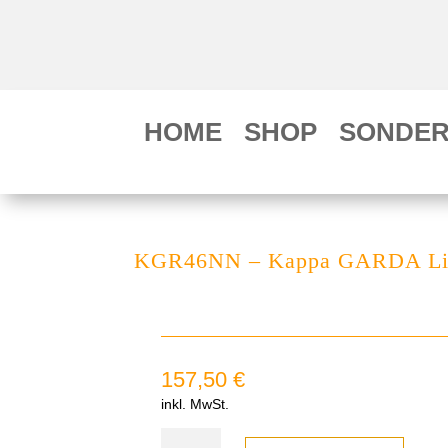
HOME
SHOP
SONDER
KGR46NN – Kappa GARDA Lite 
157,50
€
inkl. MwSt.