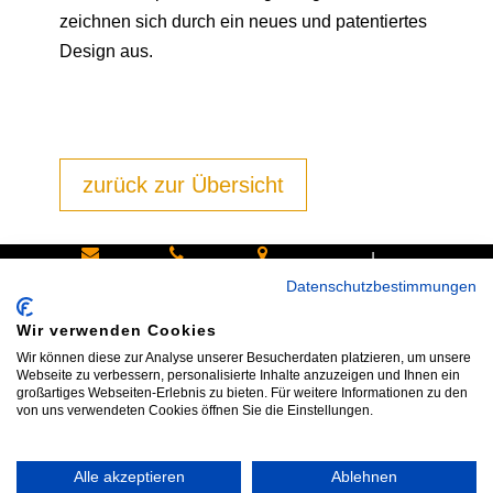
zeichnen sich durch ein neues und patentiertes
Design aus.
zurück zur Übersicht
|
Schreiben
Oder
Hans-
Datenschutzbestimmungen
Sie uns:
rufen Sie
Pinsel-
Wir verwenden Cookies
info@bike
an:
Straße 9a
Wir können diese zur Analyse unserer Besucherdaten platzieren, um unsere
shop24.n
Tel.+49
85540
Webseite zu verbessern, personalisierte Inhalte anzuzeigen und Ihnen ein
großartiges Webseiten-Erlebnis zu bieten. Für weitere Informationen zu den
et
172 40 59
Haar bei
von uns verwendeten Cookies öffnen Sie die Einstellungen.
123
München
Alle akzeptieren
Ablehnen
Impressum
|
AGB
|
Datenschutz
|
Widerrufsrecht
|