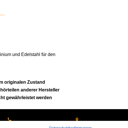
inium und Edelstahl für den
m originalen Zustand
ehörteilen anderer Hersteller
cht gewährleistet werden
 rufen Sie an:
Hans-Pinsel-Straße 9a