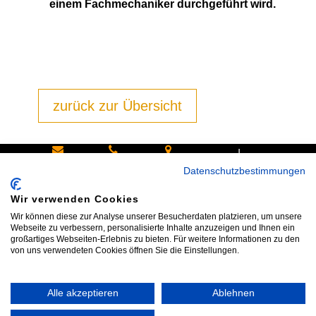
einem Fachmechaniker durchgeführt wird.
zurück zur Übersicht
|
Schreiben
Oder
Hans-
Datenschutzbestimmungen
Sie uns:
rufen Sie
Pinsel-
Wir verwenden Cookies
info@bike
an:
Straße 9a
Wir können diese zur Analyse unserer Besucherdaten platzieren, um unsere
shop24.n
Tel.+49
85540
Webseite zu verbessern, personalisierte Inhalte anzuzeigen und Ihnen ein
großartiges Webseiten-Erlebnis zu bieten. Für weitere Informationen zu den
et
172 40 59
Haar bei
von uns verwendeten Cookies öffnen Sie die Einstellungen.
123
München
Alle akzeptieren
Ablehnen
Impressum
|
AGB
|
Datenschutz
|
Widerrufsrecht
|