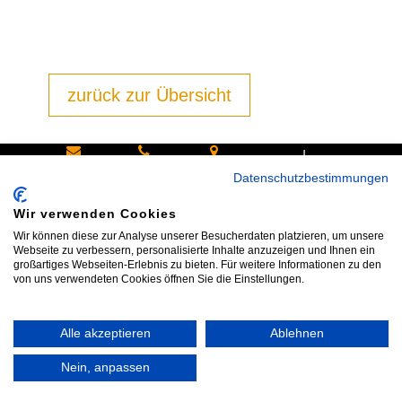
zurück zur Übersicht
|
Schreiben
Oder
Hans-
Datenschutzbestimmungen
Sie uns:
rufen Sie
Pinsel-
Wir verwenden Cookies
info@bike
an:
Straße 9a
Wir können diese zur Analyse unserer Besucherdaten platzieren, um unsere
shop24.n
Tel.+49
85540
Webseite zu verbessern, personalisierte Inhalte anzuzeigen und Ihnen ein
großartiges Webseiten-Erlebnis zu bieten. Für weitere Informationen zu den
et
172 40 59
Haar bei
von uns verwendeten Cookies öffnen Sie die Einstellungen.
123
München
Alle akzeptieren
Ablehnen
Impressum
|
AGB
|
Datenschutz
|
Widerrufsrecht
|
Vertrag widerrufen
|
Kontakt
Nein, anpassen