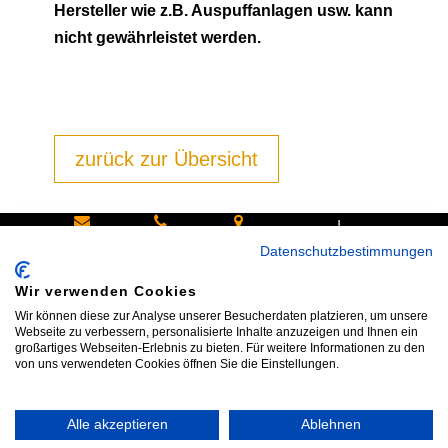
Hersteller wie z.B. Auspuffanlagen usw. kann
nicht gewährleistet werden.
zurück zur Übersicht
|
Schreiben
Oder
Hans-
Datenschutzbestimmungen
Sie uns:
rufen Sie
Pinsel-
Wir verwenden Cookies
info@bike
an:
Straße 9a
Wir können diese zur Analyse unserer Besucherdaten platzieren, um unsere
shop24.n
Tel.+49
85540
Webseite zu verbessern, personalisierte Inhalte anzuzeigen und Ihnen ein
großartiges Webseiten-Erlebnis zu bieten. Für weitere Informationen zu den
et
172 40 59
Haar bei
von uns verwendeten Cookies öffnen Sie die Einstellungen.
123
München
Alle akzeptieren
Ablehnen
Impressum
|
AGB
|
Datenschutz
|
Widerrufsrecht
|